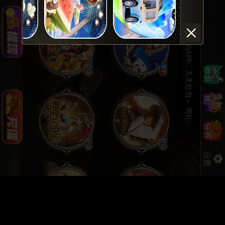
♥️我司推荐您使用UPAY进行充值提现，笔笔专享加赠3%，极速秒到账，游戏更欢畅~ ♥️会生钱的APP，天天红包～ 周礼金~每日佣金~洗码返水~~根本停不下来~～温馨提醒：(苹果ios）若出现app无法运行或闪退等情况，请登入官网(1991.hk)重新下载或使用网页版(1991a1.cc)进行 游戏!